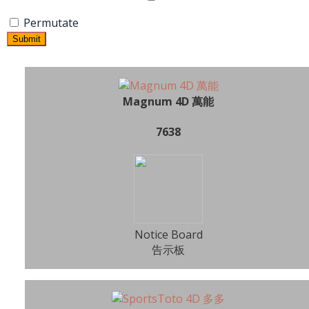
Permutate
Submit
Magnum 4D 萬能
7638
Notice Board
告示板