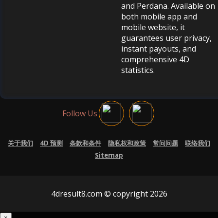
and Perdana. Available on
both mobile app and
mobile website, it
guarantees user privacy,
instant payouts, and
comprehensive 4D
statistics.
Follow Us
关于我们
4D 预测
条款和条件
隐私权和政策
常问问题
联络我们
Sitemap
4dresult8.com © copyright 2026
×