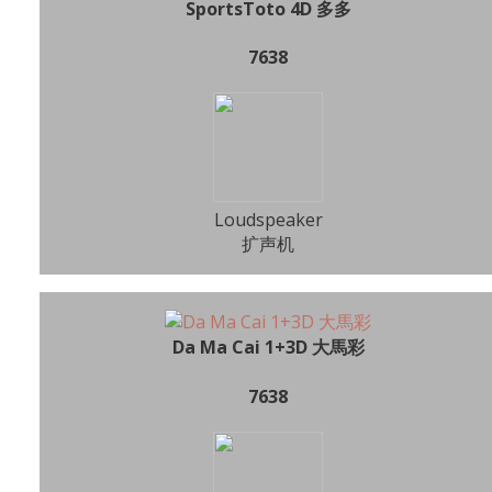
SportsToto 4D 多多
7638
Loudspeaker
扩声机
Da Ma Cai 1+3D 大馬彩
7638