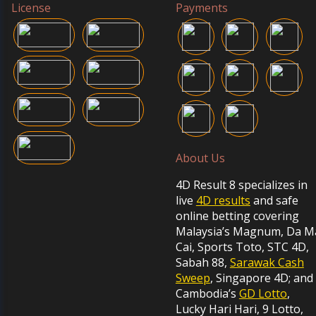
License
Payments
About Us
4D Result 8 specializes in
live
4D results
and safe
online betting covering
Malaysia’s Magnum, Da M
Cai, Sports Toto, STC 4D,
Sabah 88,
Sarawak Cash
Sweep
, Singapore 4D; and
Cambodia’s
GD Lotto
,
Lucky Hari Hari, 9 Lotto,