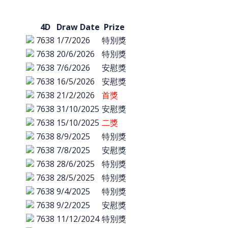
4D
Draw Date
Prize
7638
1/7/2026
特別獎
7638
20/6/2026
特別獎
7638
7/6/2026
安慰獎
7638
16/5/2026
安慰獎
7638
21/2/2026
首獎
7638
31/10/2025
安慰獎
7638
15/10/2025
二獎
7638
8/9/2025
特別獎
7638
7/8/2025
安慰獎
7638
28/6/2025
特別獎
7638
28/5/2025
特別獎
7638
9/4/2025
特別獎
7638
9/2/2025
安慰獎
7638
11/12/2024
特別獎