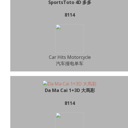
SportsToto 4D 多多
8114
Car Hits Motorcycle
汽车撞电单车
Da Ma Cai 1+3D 大馬彩
8114