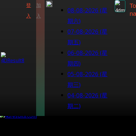
登
加
To
08-08-2026 (星
na
入
入
期六)
07-08-2026 (星
期五)
06-08-2026 (星
期四)
05-08-2026 (星
期三)
04-08-2026 (星
期二)