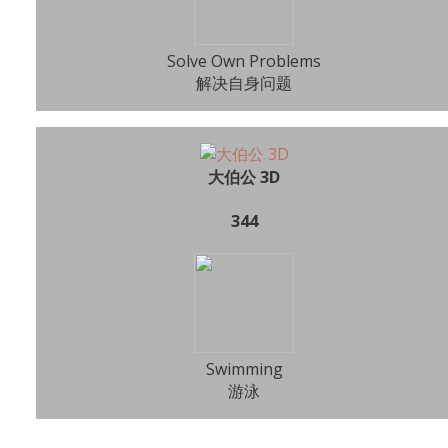
Solve Own Problems
解决自身问题
大伯公 3D
344
Swimming
游泳