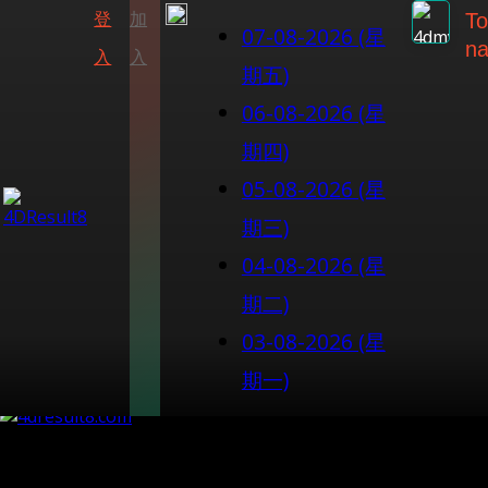
登
加
To
07-08-2026 (星
na
入
入
期五)
06-08-2026 (星
期四)
05-08-2026 (星
期三)
04-08-2026 (星
期二)
03-08-2026 (星
期一)