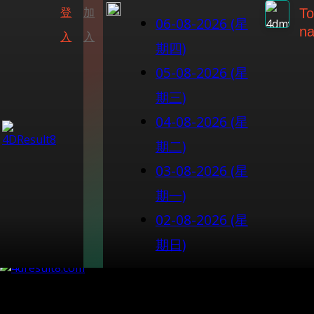
登
加
To
06-08-2026 (星
na
入
入
期四)
05-08-2026 (星
期三)
04-08-2026 (星
期二)
03-08-2026 (星
期一)
02-08-2026 (星
期日)