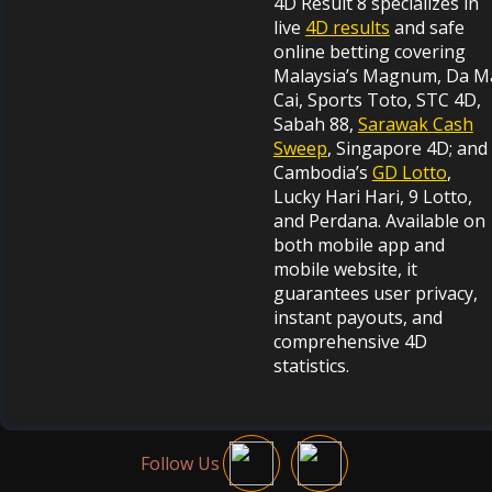
4D Result 8 specializes in
live
4D results
and safe
online betting covering
Malaysia’s Magnum, Da M
Cai, Sports Toto, STC 4D,
Sabah 88,
Sarawak Cash
Sweep
, Singapore 4D; and
Cambodia’s
GD Lotto
,
Lucky Hari Hari, 9 Lotto,
and Perdana. Available on
both mobile app and
mobile website, it
guarantees user privacy,
instant payouts, and
comprehensive 4D
statistics.
Follow Us