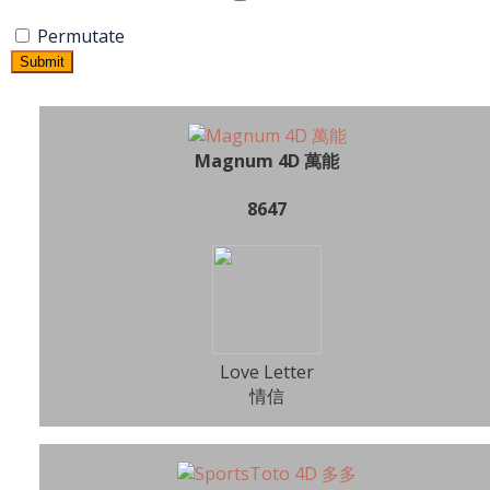
Permutate
Submit
Magnum 4D 萬能
8647
Love Letter
情信