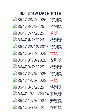
4D
Draw Date
Prize
8647
28/7/2026
特別獎
8647
8/7/2026
特別獎
8647
7/4/2026
首獎
8647
4/1/2026
特別獎
8647
22/12/2025
特別獎
8647
6/12/2025
首獎
8647
31/8/2025
安慰獎
8647
9/7/2025
特別獎
8647
21/6/2025
特別獎
8647
14/6/2025
三獎
8647
3/3/2025
特別獎
8647
13/11/2024
安慰獎
8647
11/9/2024
安慰獎
8647
5/9/2024
安慰獎