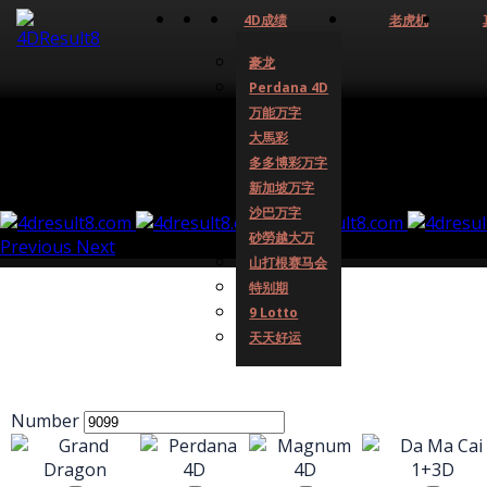
4D成绩
老虎机
豪龙
Perdana 4D
万能万字
大馬彩
多多博彩万字
新加坡万字
沙巴万字
砂勞越大万
Previous
Next
山打根赛马会
特别期
9 Lotto
天天好运
Number