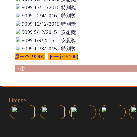
9099
17/12/2016
特別獎
9099
20/4/2016
特別獎
9099
12/12/2015
特別獎
9099
5/12/2015
安慰獎
9099
1/9/2015
安慰獎
9099
12/8/2015
特別獎
是一个 (9098)
下一个 (9100)
下注!
License