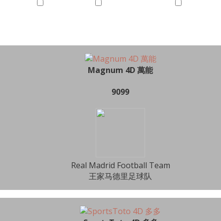
Magnum 4D 萬能
9099
Real Madrid Football Team
王家马德里足球队