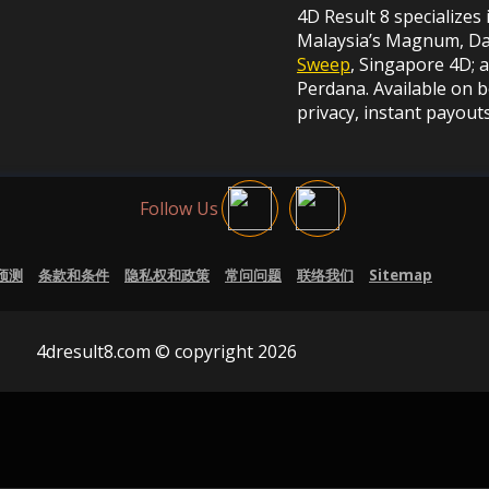
4D Result 8 specializes 
Malaysia’s Magnum, Da 
Sweep
, Singapore 4D;
Perdana. Available on 
privacy, instant payout
Follow Us
 预测
条款和条件
隐私权和政策
常问问题
联络我们
Sitemap
4dresult8.com © copyright 2026