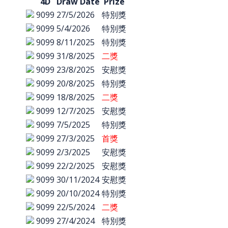
4D
Draw Date
Prize
9099
27/5/2026
特別獎
9099
5/4/2026
特別獎
9099
8/11/2025
特別獎
9099
31/8/2025
二獎
9099
23/8/2025
安慰獎
9099
20/8/2025
特別獎
9099
18/8/2025
二獎
9099
12/7/2025
安慰獎
9099
7/5/2025
特別獎
9099
27/3/2025
首獎
9099
2/3/2025
安慰獎
9099
22/2/2025
安慰獎
9099
30/11/2024
安慰獎
9099
20/10/2024
特別獎
9099
22/5/2024
二獎
9099
27/4/2024
特別獎