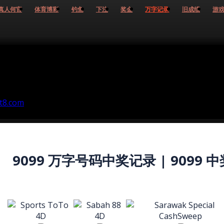
真人何官
体育博彩
钓鱼
下注
奖金
万字记录
旧成绩
游
9099 万字号码中奖记录 | 9099 