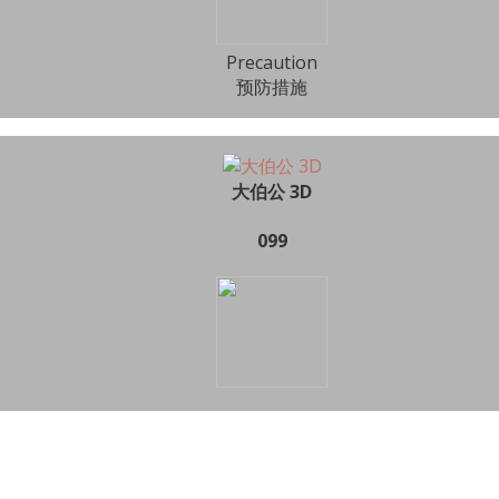
Precaution
预防措施
大伯公 3D
099