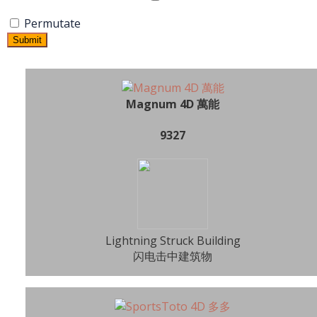
Permutate
Submit
Magnum 4D 萬能
9327
Lightning Struck Building
闪电击中建筑物