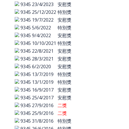
9345
23/4/2023
安慰獎
9345
25/12/2022
特別獎
9345
19/7/2022
安慰獎
9345
5/6/2022
特別獎
9345
9/4/2022
安慰獎
9345
10/10/2021
特別獎
9345
22/8/2021
安慰獎
9345
28/3/2021
安慰獎
9345
6/2/2020
安慰獎
9345
13/7/2019
特別獎
9345
13/1/2019
特別獎
9345
16/9/2017
安慰獎
9345
25/4/2017
安慰獎
9345
27/9/2016
二獎
9345
25/9/2016
二獎
9345
31/8/2016
特別獎
9345
26/6/2016
特別獎