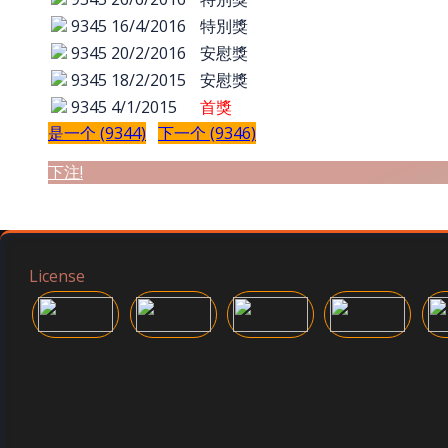
9345
16/4/2016
特別獎
9345
20/2/2016
安慰獎
9345
18/2/2015
安慰獎
9345
4/1/2015
首獎
是一个 (9344)
下一个 (9346)
下注!
License