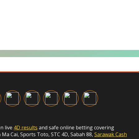
in live
4D results
and safe online betting covering
Ma Cai, Sports Toto, STC 4D, Sabah 88,
Sarawak Cash