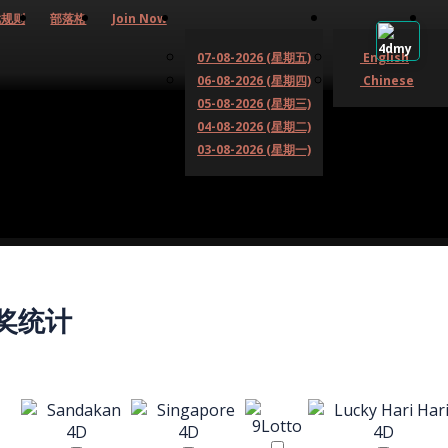
戏规则
部落格
Join Now
07-08-2026 (星期五)
English
06-08-2026 (星期四)
Chinese
05-08-2026 (星期三)
04-08-2026 (星期二)
03-08-2026 (星期一)
中奖统计