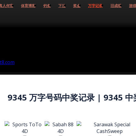
真人何官
体育博彩
钓鱼
下注
奖金
万字记录
旧成绩
游
9345 万字号码中奖记录 | 9345 