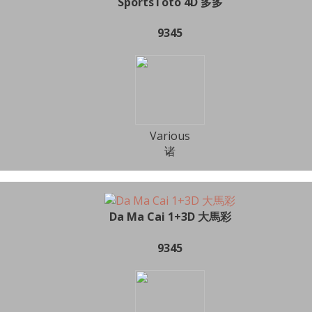
SportsToto 4D 多多
9345
Various
诸
Da Ma Cai 1+3D 大馬彩
9345