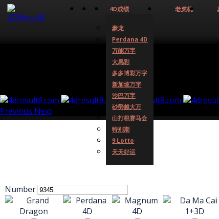
4D成绩
老虎机
豪龙
Perdana 4D
万能万字
大馬彩
多多博彩万字
新加坡万字
沙巴万字
砂勞越大万
Previous
Next
山打根赛马会
特别期
9 Lotto
天天好运
Number