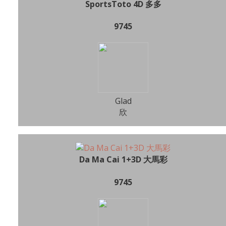
SportsToto 4D 多多
9745
Glad
欣
Da Ma Cai 1+3D 大馬彩
9745