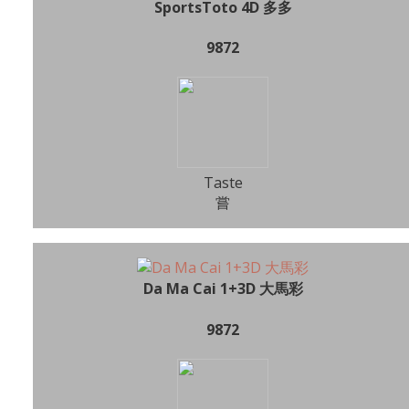
SportsToto 4D 多多
9872
Taste
嘗
Da Ma Cai 1+3D 大馬彩
9872