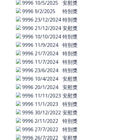
9996
10/5/2025
安慰獎
9996
9/2/2025
特別獎
9996
23/12/2024
特別獎
9996
21/12/2024
安慰獎
9996
10/10/2024
特別獎
9996
11/9/2024
特別獎
9996
21/7/2024
特別獎
9996
11/7/2024
特別獎
9996
23/6/2024
特別獎
9996
10/4/2024
安慰獎
9996
20/1/2024
安慰獎
9996
11/11/2023
安慰獎
9996
11/1/2023
特別獎
9996
30/12/2022
安慰獎
9996
2/11/2022
特別獎
9996
27/7/2022
特別獎
9996
26/7/2022
安慰獎