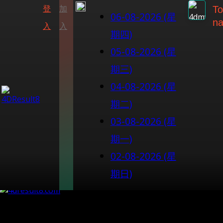
登
加
To
06-08-2026 (星
na
入
入
期四)
05-08-2026 (星
期三)
04-08-2026 (星
期二)
03-08-2026 (星
期一)
02-08-2026 (星
期日)