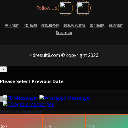
Follow Us
关于我们
4D 预测
条款和条件
隐私权和政策
常问问题
联络我们
Sitemap
4dresult8.com © copyright 2026
×
Please Select Previous Date
×
Select a Language
PM
加入
下注!