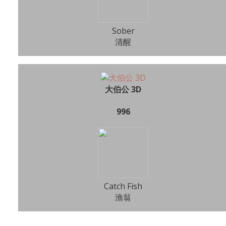
Sober
清醒
大伯公 3D
996
Catch Fish
渔翁