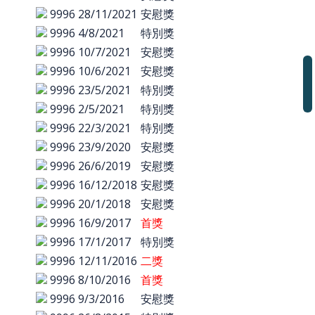
9996
28/11/2021
安慰獎
9996
4/8/2021
特別獎
9996
10/7/2021
安慰獎
9996
10/6/2021
安慰獎
9996
23/5/2021
特別獎
9996
2/5/2021
特別獎
9996
22/3/2021
特別獎
9996
23/9/2020
安慰獎
9996
26/6/2019
安慰獎
9996
16/12/2018
安慰獎
9996
20/1/2018
安慰獎
9996
16/9/2017
首獎
9996
17/1/2017
特別獎
9996
12/11/2016
二獎
9996
8/10/2016
首獎
9996
9/3/2016
安慰獎