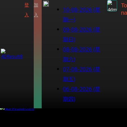
登
加
To
10-08-2026 (星
na
入
入
期一)
09-08-2026 (星
期日)
08-08-2026 (星
期六)
07-08-2026 (星
期五)
06-08-2026 (星
期四)