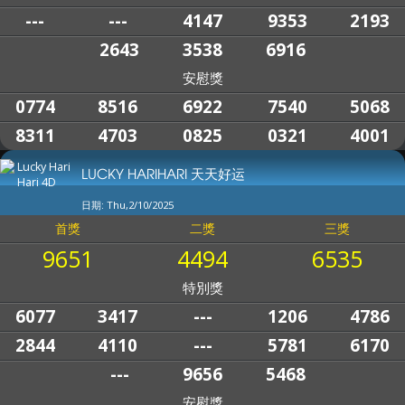
---
---
4147
9353
2193
2643
3538
6916
安慰獎
0774
8516
6922
7540
5068
8311
4703
0825
0321
4001
LUCKY HARIHARI 天天好运
日期: Thu,2/10/2025
首獎
二獎
三獎
9651
4494
6535
特別獎
6077
3417
---
1206
4786
2844
4110
---
5781
6170
---
9656
5468
安慰獎