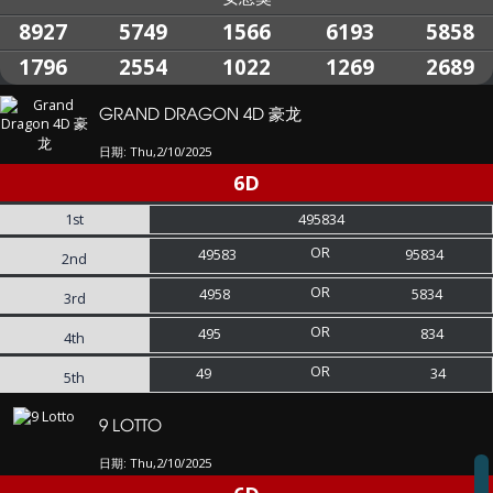
8927
5749
1566
6193
5858
1796
2554
1022
1269
2689
GRAND DRAGON 4D 豪龙
日期: Thu,2/10/2025
6D
1st
495834
OR
49583
95834
2nd
OR
4958
5834
3rd
OR
495
834
4th
OR
49
34
5th
9 LOTTO
日期: Thu,2/10/2025