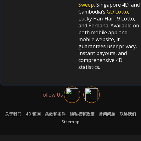
Sweep
, Singapore 4D; and
Cambodia’s
GD Lotto
,
Lucky Hari Hari, 9 Lotto,
and Perdana. Available on
both mobile app and
mobile website, it
guarantees user privacy,
instant payouts, and
comprehensive 4D
statistics.
Follow Us
关于我们
4D 预测
条款和条件
隐私权和政策
常问问题
联络我们
Sitemap