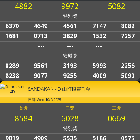
4882
9972
5082
特別獎
6370
4649
4561
7147
8082
1681
0713
3829
1532
7257
---
---
---
安慰獎
0289
9561
3193
5993
2256
8238
9077
9255
4009
5090
SANDAKAN 4D 山打根赛马会
日期: Wed,10/9/2025
首獎
二獎
三獎
8584
6028
0669
特別獎
9819
4909
5535
5186
0575