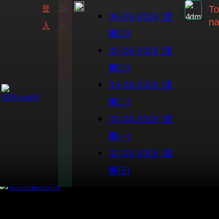
登
加
To
06-08-2026 (星
na
入
入
期四)
05-08-2026 (星
期三)
04-08-2026 (星
期二)
03-08-2026 (星
期一)
02-08-2026 (星
期日)