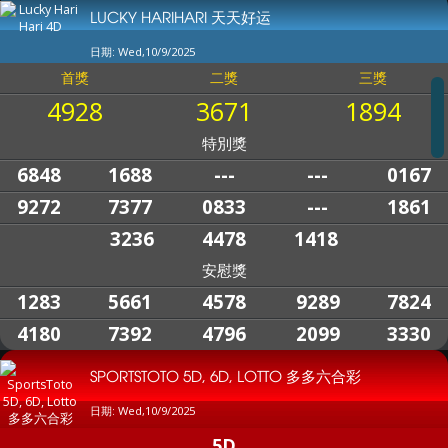
LUCKY HARIHARI 天天好运
日期: Wed,10/9/2025
首獎
二獎
三獎
4928
3671
1894
特別獎
6848
1688
---
---
0167
9272
7377
0833
---
1861
3236
4478
1418
安慰獎
1283
5661
4578
9289
7824
4180
7392
4796
2099
3330
SPORTSTOTO 5D, 6D, LOTTO 多多六合彩
日期: Wed,10/9/2025
5D