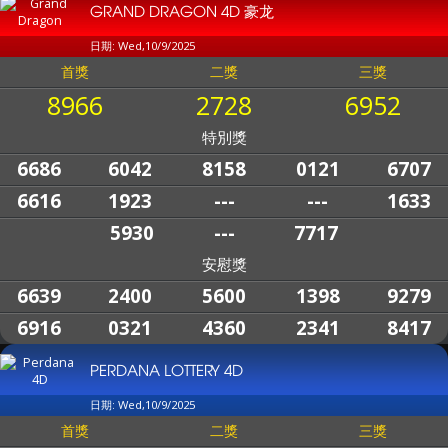
GRAND DRAGON 4D 豪龙
日期: Wed,10/9/2025
首獎
二獎
三獎
8966
2728
6952
特別獎
6686
6042
8158
0121
6707
6616
1923
---
---
1633
5930
---
7717
安慰獎
6639
2400
5600
1398
9279
6916
0321
4360
2341
8417
PERDANA LOTTERY 4D
日期: Wed,10/9/2025
首獎
二獎
三獎