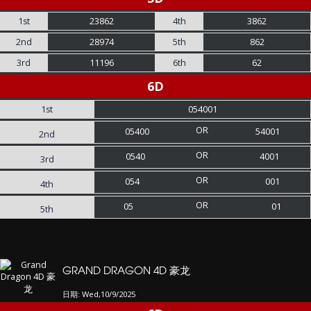
1st
23862
4th
3862
2nd
28974
5th
862
3rd
11196
6th
62
6D
1st
054001
OR
05400
54001
2nd
OR
0540
4001
3rd
OR
054
001
4th
OR
05
01
5th
GRAND DRAGON 4D 豪龙
日期: Wed,10/9/2025