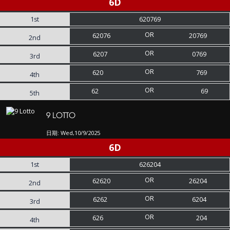
6D
1st
620769
OR
62076
20769
2nd
OR
6207
0769
3rd
OR
620
769
4th
OR
62
69
5th
9 LOTTO
日期: Wed,10/9/2025
6D
1st
626204
OR
62620
26204
2nd
OR
6262
6204
3rd
OR
626
204
4th