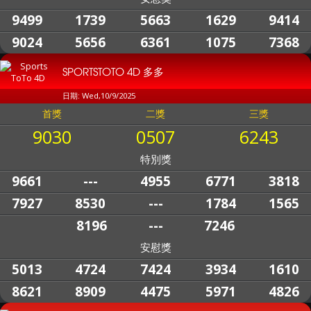
9499
1739
5663
1629
9414
9024
5656
6361
1075
7368
SPORTSTOTO 4D 多多
日期: Wed,10/9/2025
首獎
二獎
三獎
9030
0507
6243
特別獎
9661
---
4955
6771
3818
7927
8530
---
1784
1565
8196
---
7246
安慰獎
5013
4724
7424
3934
1610
8621
8909
4475
5971
4826