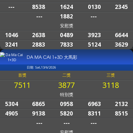
---
8538
1624
0130
2345
---
1882
---
安慰獎
1046
2638
0489
3923
6644
3241
2883
7833
5124
3629
DA MA CAI 1+3D 大馬彩
日期: Sat,13/6/2026
首獎
二獎
三獎
7511
3877
3118
特別獎
5304
6865
0958
6963
2132
4905
9138
5820
8311
8515
---
---
---
安慰獎