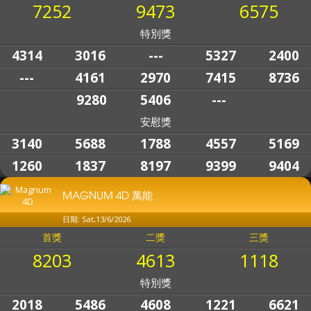
7252
9473
6575
特別獎
4314
3016
---
5327
2400
---
4161
2970
7415
8736
9280
5406
---
安慰獎
3140
5688
1788
4557
5169
1260
1837
8197
9399
9404
MAGNUM 4D 萬能
日期: Sat,13/6/2026
首獎
二獎
三獎
8203
4613
1118
特別獎
2018
5486
4608
1221
6621