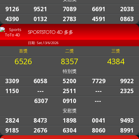
9126
9521
7089
6691
2038
4390
0132
2783
4591
0863
SPORTSTOTO 4D 多多
日期: Sat,13/6/2026
首獎
二獎
三獎
6526
8357
4384
特別獎
3309
6058
5200
7729
9922
1150
---
2511
---
2325
6307
0910
---
安慰獎
2824
8473
1898
0041
9493
9185
2676
6304
8060
8991