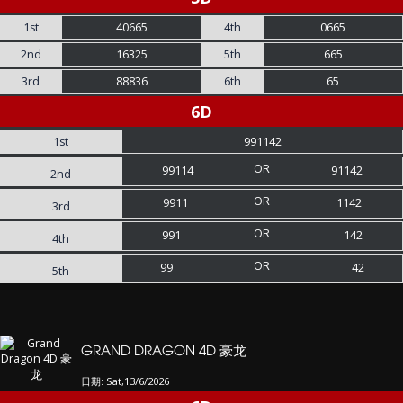
1st
40665
4th
0665
2nd
16325
5th
665
3rd
88836
6th
65
6D
1st
991142
OR
99114
91142
2nd
OR
9911
1142
3rd
OR
991
142
4th
OR
99
42
5th
GRAND DRAGON 4D 豪龙
日期: Sat,13/6/2026