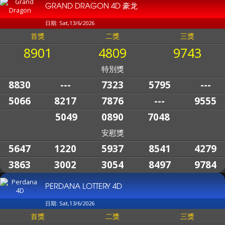
GRAND DRAGON 4D 豪龙
日期: Sat,13/6/2026
首獎
二獎
三獎
8901
4809
9743
特別獎
8830
---
7323
5795
---
5066
8217
7876
---
9555
5049
0890
7048
安慰獎
5647
1220
5937
8541
4279
3863
3002
3054
8497
9784
PERDANA LOTTERY 4D
日期: Sat,13/6/2026
首獎
二獎
三獎