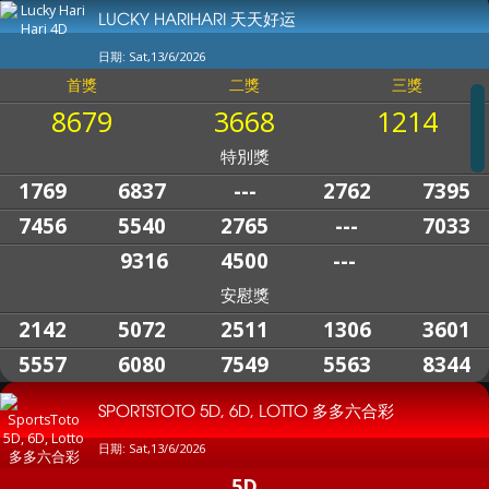
LUCKY HARIHARI 天天好运
日期: Sat,13/6/2026
首獎
二獎
三獎
8679
3668
1214
特別獎
1769
6837
---
2762
7395
7456
5540
2765
---
7033
9316
4500
---
安慰獎
2142
5072
2511
1306
3601
5557
6080
7549
5563
8344
SPORTSTOTO 5D, 6D, LOTTO 多多六合彩
日期: Sat,13/6/2026
5D