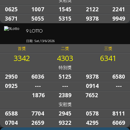
安慰獎
0625
1007
1545
2122
2241
3671
5055
5315
9378
9949
9 LOTTO
日期: Sat,13/6/2026
首獎
二獎
三獎
3342
4303
6341
特別獎
2950
6036
5125
9378
6580
0925
---
---
0914
---
1876
2389
7652
安慰獎
6588
7704
2945
0578
8111
0704
2659
9322
4295
6069