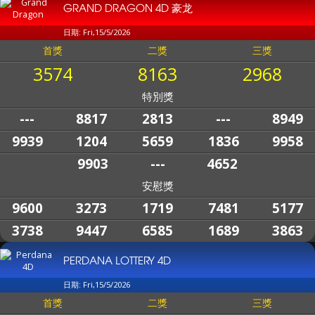
GRAND DRAGON 4D 豪龙
日期: Fri,15/5/2026
首獎
二獎
三獎
3574
8163
2968
特別獎
---
8817
2813
---
8949
9939
1204
5659
1836
9958
9903
---
4652
安慰獎
9600
3273
1719
7481
5177
3738
9447
6585
1689
3863
PERDANA LOTTERY 4D
日期: Fri,15/5/2026
首獎
二獎
三獎