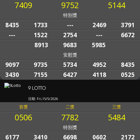
7409
9752
5144
特別獎
8435
1733
---
2469
3791
---
1522
2754
---
6672
8913
9683
5985
安慰獎
9097
9735
5734
4952
8435
3430
7155
6427
4118
0525
9 LOTTO
日期: Fri,15/5/2026
首獎
二獎
三獎
0506
7782
5484
特別獎
6177
3410
6698
0602
2172