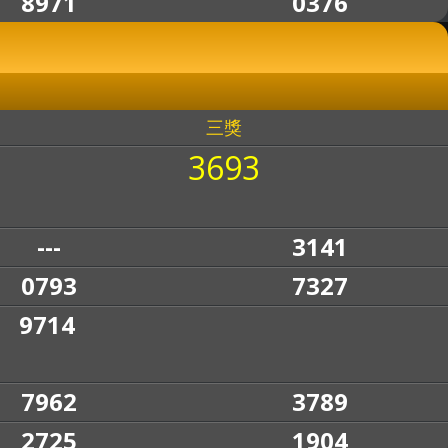
8971
0376
三獎
3693
---
3141
0793
7327
9714
7962
3789
2725
1904