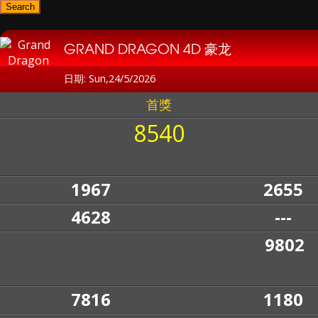
Search
GRAND DRAGON 4D 豪龙
日期: Sun,24/5/2026
首獎
8540
1967
2655
4628
---
9802
7816
1180