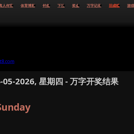
真人何官
体育博彩
钓鱼
下注
奖金
万字记录
旧成绩
游
4-05-2026, 星期四 - 万字开奖结果
,Sunday