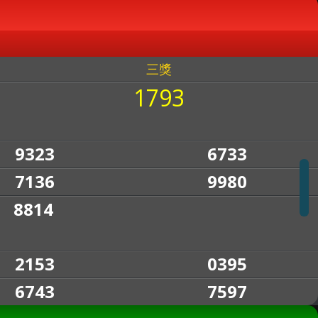
三獎
1793
9323
6733
7136
9980
8814
2153
0395
6743
7597