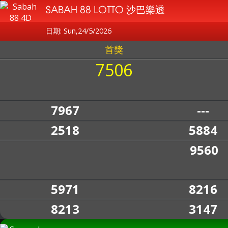
SABAH 88 LOTTO 沙巴樂透
日期: Sun,24/5/2026
首獎
7506
7967
---
2518
5884
9560
5971
8216
8213
3147