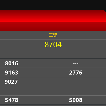
三獎
8704
8016
---
9163
2776
9027
5478
5908