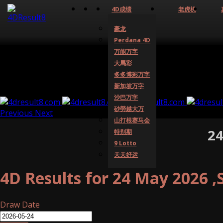
4D成绩
老虎机
豪龙
Perdana 4D
万能万字
大馬彩
多多博彩万字
新加坡万字
沙巴万字
砂勞越大万
Previous
Next
山打根赛马会
2
特别期
9 Lotto
天天好运
4D Results for 24 May 2026 
Draw Date