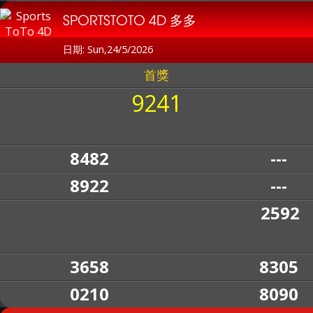
SPORTSTOTO 4D 多多
日期: Sun,24/5/2026
首獎
9241
8482
---
8922
---
2592
3658
8305
0210
8090