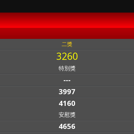
二獎
3260
特別獎
---
3997
4160
安慰獎
4656