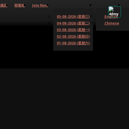
戏规则
部落格
Join Now
05-08-2026 (星期三)
English
04-08-2026 (星期二)
Chinese
03-08-2026 (星期一)
02-08-2026 (星期日)
01-08-2026 (星期六)