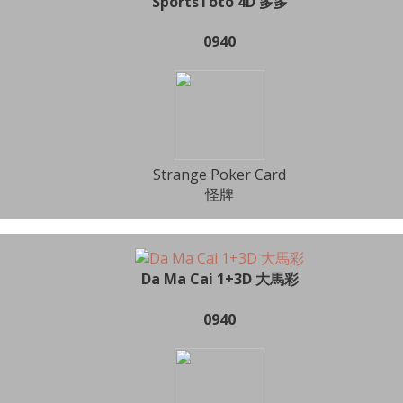
SportsToto 4D 多多
0940
Strange Poker Card
怪牌
Da Ma Cai 1+3D 大馬彩
0940