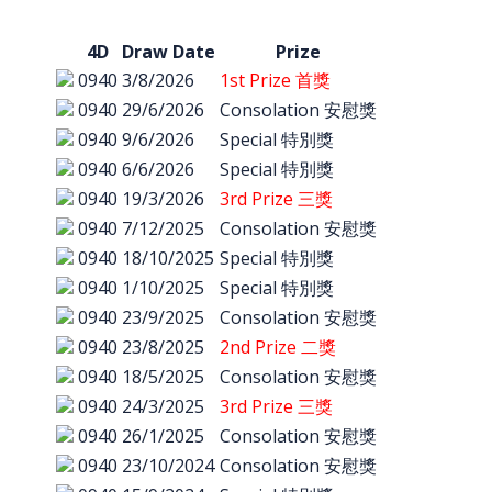
4D
Draw Date
Prize
0940
3/8/2026
1st Prize 首獎
0940
29/6/2026
Consolation 安慰獎
0940
9/6/2026
Special 特別獎
0940
6/6/2026
Special 特別獎
0940
19/3/2026
3rd Prize 三獎
0940
7/12/2025
Consolation 安慰獎
0940
18/10/2025
Special 特別獎
0940
1/10/2025
Special 特別獎
0940
23/9/2025
Consolation 安慰獎
0940
23/8/2025
2nd Prize 二獎
0940
18/5/2025
Consolation 安慰獎
0940
24/3/2025
3rd Prize 三獎
0940
26/1/2025
Consolation 安慰獎
0940
23/10/2024
Consolation 安慰獎