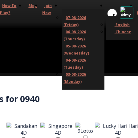
How To
Blog
Join
Play?
Now
07-08-2026
(Friday)
English
06-08-2026
Chinese
(Thursday)
05-08-2026
(Wednesday)
04-08-2026
(Tuesday)
03-08-2026
(Monday)
s for 0940