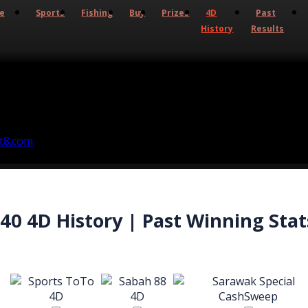
ve
Sports
Fishing
Buy
Prizes
4D
Past
History
Results
40 4D History | Past Winning Stat