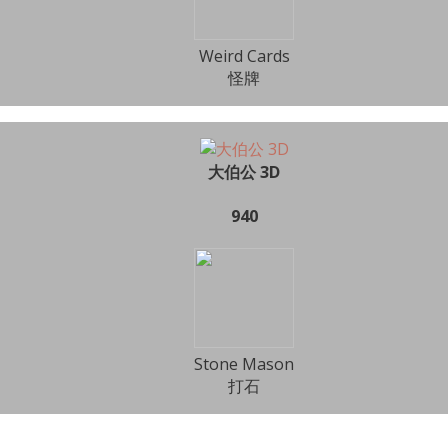
Weird Cards
怪牌
大伯公 3D
940
Stone Mason
打石