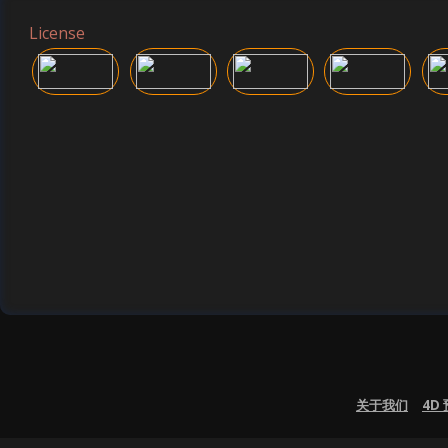
License
关于我们
4D