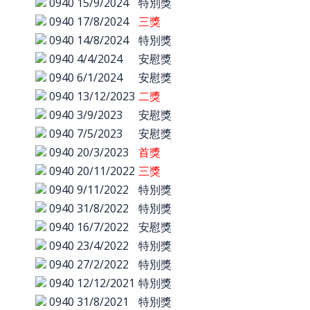
0940
15/9/2024
特別獎
0940
17/8/2024
三獎
0940
14/8/2024
特別獎
0940
4/4/2024
安慰獎
0940
6/1/2024
安慰獎
0940
13/12/2023
二獎
0940
3/9/2023
安慰獎
0940
7/5/2023
安慰獎
0940
20/3/2023
首獎
0940
20/11/2022
三獎
0940
9/11/2022
特別獎
0940
31/8/2022
特別獎
0940
16/7/2022
安慰獎
0940
23/4/2022
特別獎
0940
27/2/2022
特別獎
0940
12/12/2021
特別獎
0940
31/8/2021
特別獎