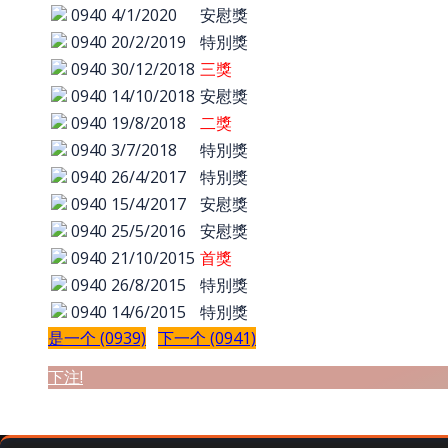
0940
4/1/2020
安慰獎
0940
20/2/2019
特別獎
0940
30/12/2018
三獎
0940
14/10/2018
安慰獎
0940
19/8/2018
二獎
0940
3/7/2018
特別獎
0940
26/4/2017
特別獎
0940
15/4/2017
安慰獎
0940
25/5/2016
安慰獎
0940
21/10/2015
首獎
0940
26/8/2015
特別獎
0940
14/6/2015
特別獎
是一个 (0939)
下一个 (0941)
下注!