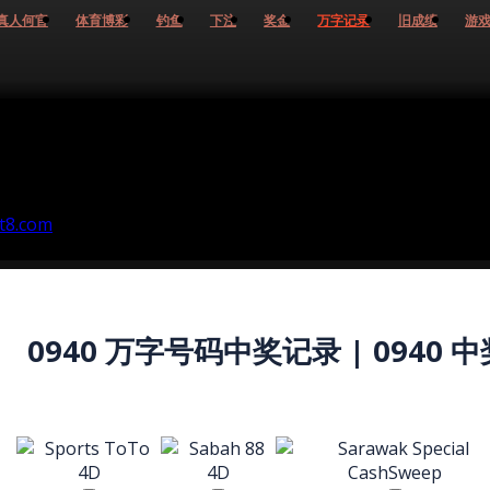
真人何官
体育博彩
钓鱼
下注
奖金
万字记录
旧成绩
游
0940 万字号码中奖记录 | 0940 