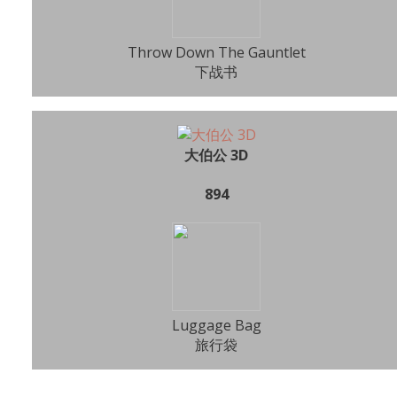
Throw Down The Gauntlet
下战书
大伯公 3D
894
Luggage Bag
旅行袋