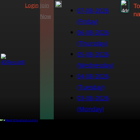
Login
Join
To
07-08-2026
na
Now
(Friday)
06-08-2026
(Thursday)
05-08-2026
(Wednesday)
04-08-2026
(Tuesday)
03-08-2026
(Monday)