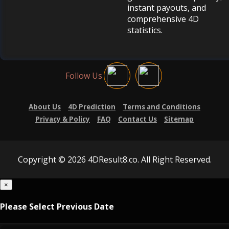
instant payouts, and
comprehensive 4D
statistics.
Follow Us
About Us
4D Prediction
Terms and Conditions
Privacy & Policy
FAQ
Contact Us
Sitemap
Copyright © 2026 4DResult8.co. All Right Reserved.
×
Please Select Previous Date