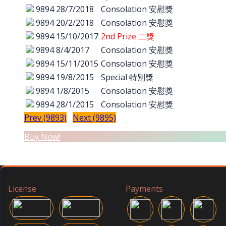
9894
28/7/2018
Consolation 安慰獎
9894
20/2/2018
Consolation 安慰獎
9894
15/10/2017
2nd Prize 二獎
9894
8/4/2017
Consolation 安慰獎
9894
15/11/2015
Consolation 安慰獎
9894
19/8/2015
Special 特別獎
9894
1/8/2015
Consolation 安慰獎
9894
28/1/2015
Consolation 安慰獎
Prev (9893)
Next (9895)
Buy Now!
License
Payments