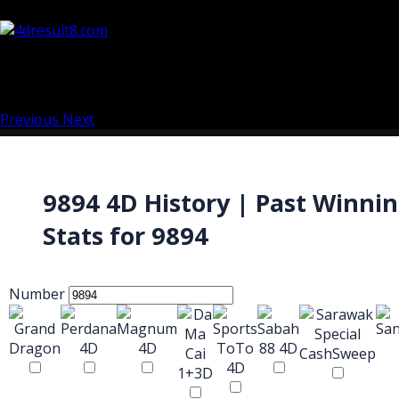
Previous
Next
9894 4D History | Past Winni
Stats for 9894
Number