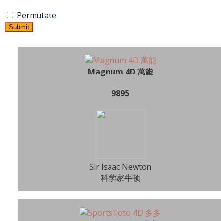
Permutate
Submit
Magnum 4D 萬能
9895
Sir Isaac Newton
科学家牛顿