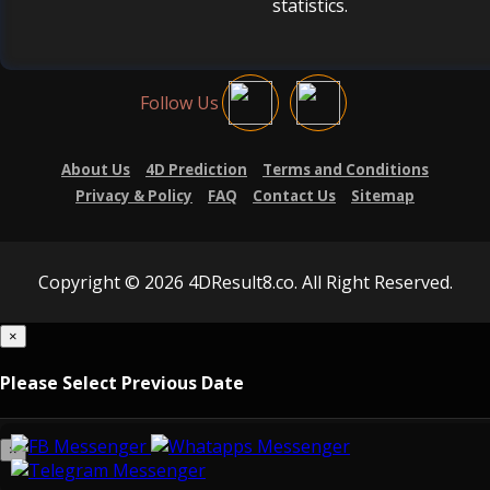
statistics.
Follow Us
About Us
4D Prediction
Terms and Conditions
Privacy & Policy
FAQ
Contact Us
Sitemap
Copyright © 2026 4DResult8.co. All Right Reserved.
×
Please Select Previous Date
×