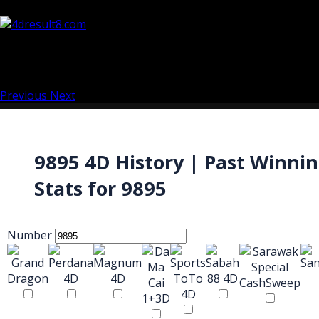
Previous
Next
9895 4D History | Past Winni
Stats for 9895
Number