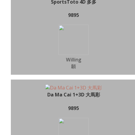
SportsToto 4D 多多
9895
Willing
願
Da Ma Cai 1+3D 大馬彩
9895