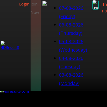
Login
Join
To
07-08-2026
na
Now
(Friday)
06-08-2026
(Thursday)
05-08-2026
(Wednesday)
04-08-2026
(Tuesday)
03-08-2026
(Monday)