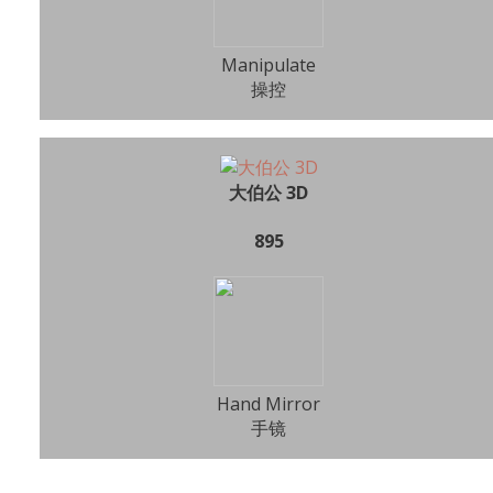
Manipulate
操控
大伯公 3D
895
Hand Mirror
手镜