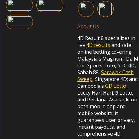
About Us
4D Result 8 specializes in
live
4D results
and safe
online betting covering
Malaysia’s Magnum, Da M
Cai, Sports Toto, STC 4D,
Sabah 88,
Sarawak Cash
Sweep
, Singapore 4D; and
Cambodia’s
GD Lotto
,
Lucky Hari Hari, 9 Lotto,
and Perdana. Available on
both mobile app and
mobile website, it
guarantees user privacy,
instant payouts, and
comprehensive 4D