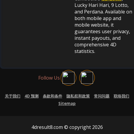
Lucky Hari Hari, 9 Lotto,
and Perdana. Available on
both mobile app and
mobile website, it
guarantees user privacy,
instant payouts, and
comprehensive 4D
statistics.
Follow Us
关于我们
4D 预测
条款和条件
隐私权和政策
常问问题
联络我们
Sitemap
4dresult8.com © copyright 2026