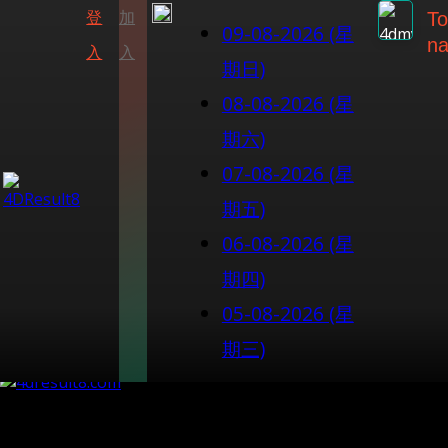
登
加
To
09-08-2026 (星
na
入
入
期日)
08-08-2026 (星
期六)
07-08-2026 (星
期五)
06-08-2026 (星
期四)
05-08-2026 (星
期三)