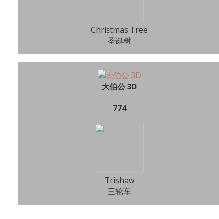
Christmas Tree
圣诞树
大伯公 3D
774
Trishaw
三轮车