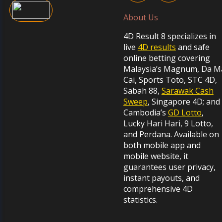
About Us
4D Result 8 specializes in
live
4D results
and safe
online betting covering
Malaysia’s Magnum, Da M
Cai, Sports Toto, STC 4D,
Sabah 88,
Sarawak Cash
Sweep
, Singapore 4D; and
Cambodia’s
GD Lotto
,
Lucky Hari Hari, 9 Lotto,
and Perdana. Available on
both mobile app and
mobile website, it
guarantees user privacy,
instant payouts, and
comprehensive 4D
statistics.