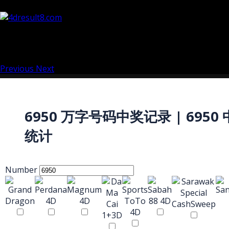
Previous
Next
6950 万字号码中奖记录 | 6950
统计
Number