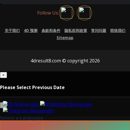
Follow Us
关于我们
4D 预测
条款和条件
隐私权和政策
常问问题
联络我们
Sitemap
4dresult8.com © copyright 2026
×
Please Select Previous Date
×
Select a Language