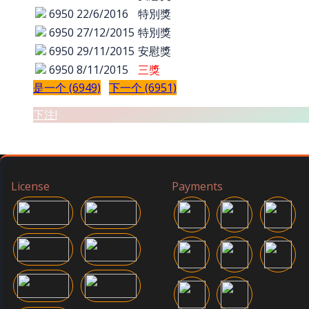
6950
22/6/2016
特別獎
6950
27/12/2015
特別獎
6950
29/11/2015
安慰獎
6950
8/11/2015
三獎
是一个 (6949)
下一个 (6951)
下注!
License
Payments