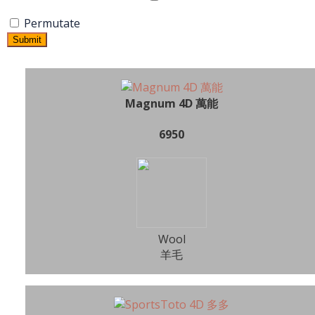
Permutate
Submit
Magnum 4D 萬能
6950
Wool
羊毛