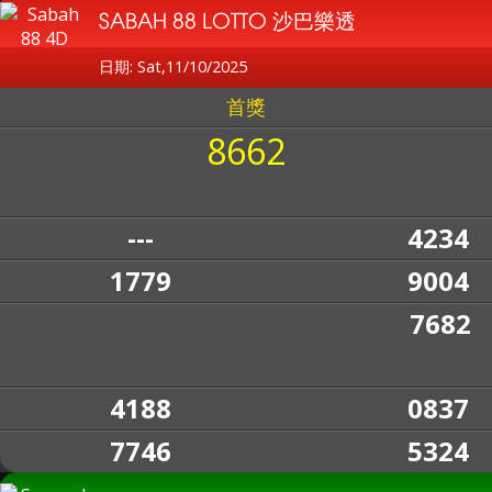
SABAH 88 LOTTO 沙巴樂透
日期: Sat,11/10/2025
首獎
8662
---
4234
1779
9004
7682
4188
0837
7746
5324