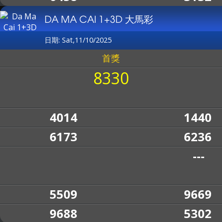
DA MA CAI 1+3D 大馬彩
日期: Sat,11/10/2025
首獎
8330
4014
1440
6173
6236
---
5509
9669
9688
5302