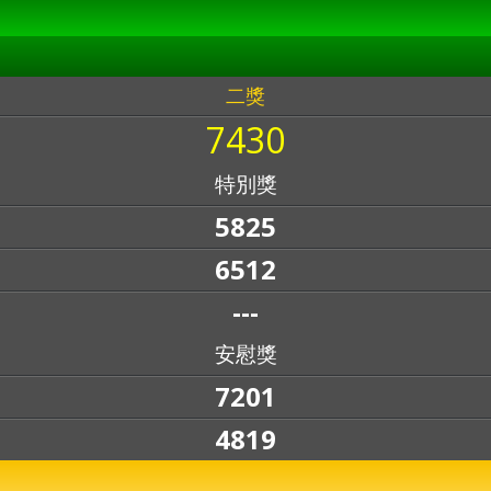
二獎
7430
特別獎
5825
6512
---
安慰獎
7201
4819