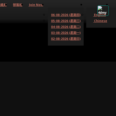
戏规则
部落格
Join Now
06-08-2026 (星期四)
English
05-08-2026 (星期三)
Chinese
04-08-2026 (星期二)
03-08-2026 (星期一)
02-08-2026 (星期日)