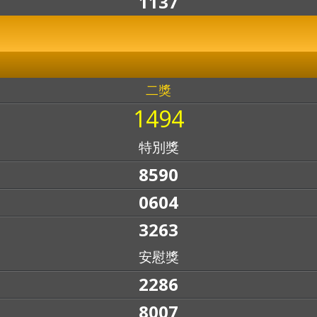
1137
二獎
1494
特別獎
8590
0604
3263
安慰獎
2286
8007