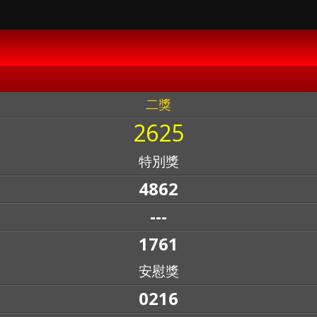
二獎
2625
特別獎
4862
---
1761
安慰獎
0216