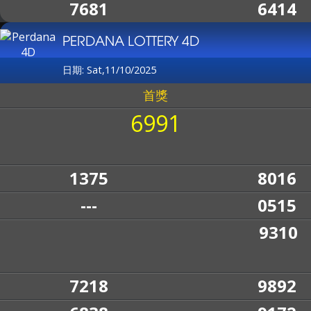
7681
6414
PERDANA LOTTERY 4D
日期: Sat,11/10/2025
首獎
6991
1375
8016
---
0515
9310
7218
9892