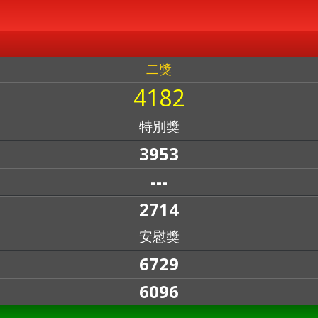
二獎
4182
特別獎
3953
---
2714
安慰獎
6729
6096