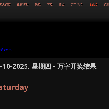
真人何官
体育博彩
钓鱼
下注
奖金
万字记录
旧成绩
游
1-10-2025, 星期四 - 万字开奖结果
Saturday