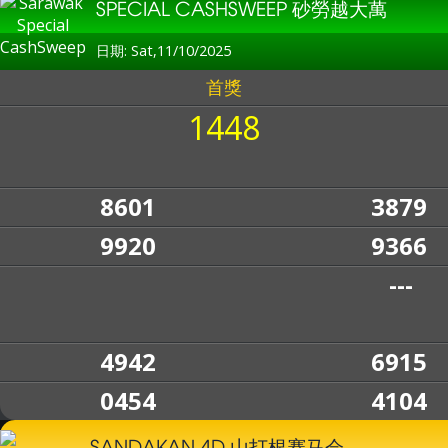
SPECIAL CASHSWEEP 砂勞越大萬
日期: Sat,11/10/2025
首獎
1448
8601
3879
9920
9366
---
4942
6915
0454
4104
SANDAKAN 4D 山打根赛马会