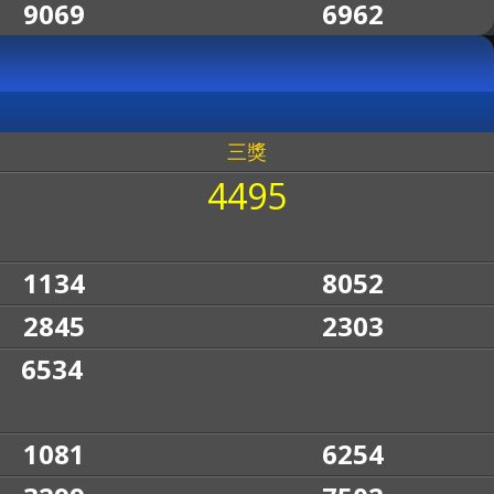
9069
6962
三獎
4495
1134
8052
2845
2303
6534
1081
6254