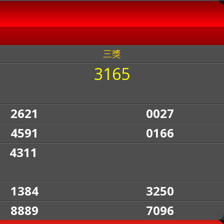
三獎
3165
2621
0027
4591
0166
4311
1384
3250
8889
7096